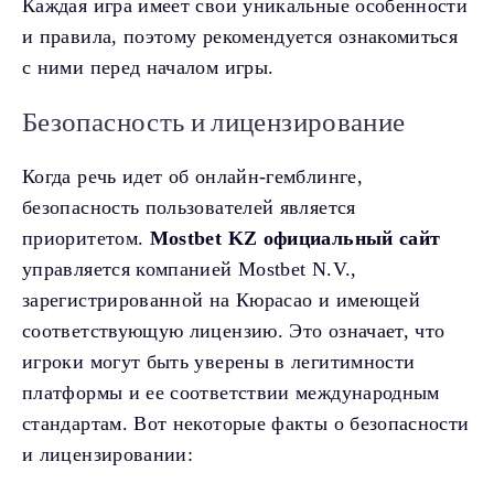
Каждая игра имеет свои уникальные особенности
и правила, поэтому рекомендуется ознакомиться
с ними перед началом игры.
Безопасность и лицензирование
Когда речь идет об онлайн-гемблинге,
безопасность пользователей является
приоритетом.
Mostbet KZ официальный сайт
управляется компанией Mostbet N.V.,
зарегистрированной на Кюрасао и имеющей
соответствующую лицензию. Это означает, что
игроки могут быть уверены в легитимности
платформы и ее соответствии международным
стандартам. Вот некоторые факты о безопасности
и лицензировании: