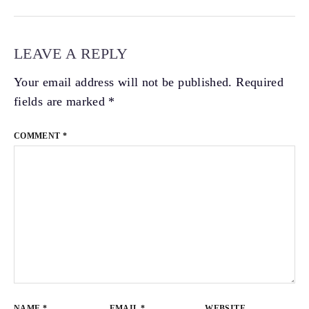
LEAVE A REPLY
Your email address will not be published.
Required
fields are marked
*
COMMENT
*
NAME
*
EMAIL
*
WEBSITE