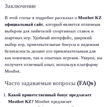
Заключение
В этой статье я подробно рассказал о
Mostbet KZ
официальный сайт
, который является отличным
выбором для любителей спортивных ставок и
азартных игр. Удобный интерфейс, широкий
выбор игр, привлекательные бонусы и надежная
безопасность делают его привлекательным для
как новичков, так и опытных игроков. Уверен, вы
получите отличный опыт, используя платформу
Mostbet.
Часто задаваемые вопросы (FAQs)
Какой приветственный бонус предлагает
Mostbet KZ?
Mostbet предлагает