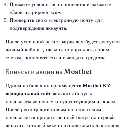
Примите условия использования и нажмите
«Зарегистрироваться».
Проверить свою электронную почту для
подтверждения аккаунта.
После успешной регистрации вам будет доступен
личный кабинет, где можно управлять своим
счетом, пополнять его и выводить средства.
Бонусы и акции на Mostbet
Одним из больших преимуществ
Mostbet KZ
официальный сайт
являются бонусы,
предлагаемые новым и существующим игрокам.
После регистрации новым пользователям
предлагается приветственный бонус на первый
депозит, который можно использовать для ставок