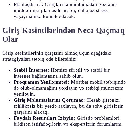
Planlaşdırma: Girişləri tamamlamadan gözləmə
müddətinizi planlaşdırın; bu, daha az stress
yaşaymanıza kömək edəcək.
Giriş Kəsintilərindən Necə Qaçmaq
Olar
Giriş kəsintilərinin qarşısını almaq üçün aşağıdakı
strategiyaları tətbiq edə bilərsiniz:
Stabil İnternet:
Həmişə sürətli və stabil bir
internet bağlantısına sahib olun.
Proqramın Yenilənməsi:
Mostbet mobil tətbiqində
də olub-olmamağını yoxlayın və tətbiqi müntəzəm
yeniləyin.
Giriş Məlumatlarını Qorumaq:
Hesab şifrənizi
təhlükəsiz bir yerdə saxlayın, bu da səhv girişlərin
qarşısını alacaq.
Faydalı Resursları İzləyin:
Girişdə problemləri
bildirən istifadəçilərin və ekspertlərin forumlarını