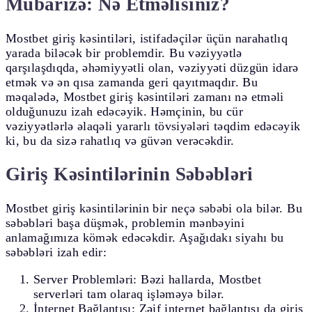
Mübarizə: Nə Etməlisiniz?
Mostbet giriş kəsintiləri, istifadəçilər üçün narahatlıq
yarada biləcək bir problemdir. Bu vəziyyətlə
qarşılaşdıqda, əhəmiyyətli olan, vəziyyəti düzgün idarə
etmək və ən qısa zamanda geri qayıtmaqdır. Bu
məqalədə, Mostbet giriş kəsintiləri zamanı nə etməli
olduğunuzu izah edəcəyik. Həmçinin, bu cür
vəziyyətlərlə əlaqəli yararlı tövsiyələri təqdim edəcəyik
ki, bu da sizə rahatlıq və güvən verəcəkdir.
Giriş Kəsintilərinin Səbəbləri
Mostbet giriş kəsintilərinin bir neçə səbəbi ola bilər. Bu
səbəbləri başa düşmək, problemin mənbəyini
anlamağımıza kömək edəcəkdir. Aşağıdakı siyahı bu
səbəbləri izah edir:
Server Problemləri: Bəzi hallarda, Mostbet
serverləri tam olaraq işləməyə bilər.
İnternet Bağlantısı: Zəif internet bağlantısı da giriş