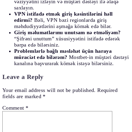
vəziyyətini izləyin və müştəri dəstəyi ilə əlaqə
saxlayın.
VPN istifadə etmək giriş kəsintilərini həll
edirmi?
Bəli, VPN bəzi regionlarda giriş
məhdudiyyətlərini aşmağa kömək edə bilər.
Giriş məlumatlarımı unutsam nə etməliyəm?
“Şifrəni unuttum” xüsusiyyətini istifadə edərək
bərpa edə bilərsiniz.
Problemlərlə bağlı məsləhət üçün haraya
müraciət edə bilərəm?
Mostbet-in müştəri dəstəyi
kanalına başvurarak kömək istəyə bilərsiniz.
Leave a Reply
Your email address will not be published.
Required
fields are marked
*
Comment
*