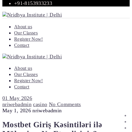
+91-8153933233
About us
Our Classes
Register Now!
Contact
About us
Our Classes
Register Now!
Contact
01
May 2026
nriwebadmin
casino
No Comments
May 1, 2026
nriwebadmin
Mostbet Giriş Kəsintiləri ilə