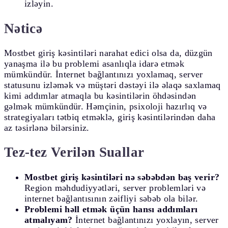
izləyin.
Nəticə
Mostbet giriş kəsintiləri narahat edici olsa da, düzgün
yanaşma ilə bu problemi asanlıqla idarə etmək
mümkündür. İnternet bağlantınızı yoxlamaq, server
statusunu izləmək və müştəri dəstəyi ilə əlaqə saxlamaq
kimi addımlar atmaqla bu kəsintilərin öhdəsindən
gəlmək mümkündür. Həmçinin, psixoloji hazırlıq və
strategiyaları tətbiq etməklə, giriş kəsintilərindən daha
az təsirlənə bilərsiniz.
Tez-tez Verilən Suallar
Mostbet giriş kəsintiləri nə səbəbdən baş verir?
Region məhdudiyyətləri, server problemləri və
internet bağlantısının zəifliyi səbəb ola bilər.
Problemi həll etmək üçün hansı addımları
atmalıyam?
İnternet bağlantınızı yoxlayın, server