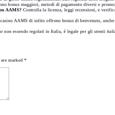
ono bonus maggiori, metodi di pagamento diversi e promozi
 non AAMS?
Controlla la licenza, leggi recensioni, e verific
 casino AAMS di solito offrono bonus di benvenuto, anche
r non essendo regolati in Italia, è legale per gli utenti itali
s are marked
*