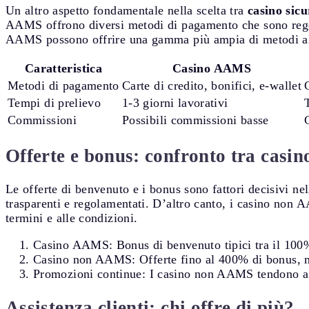
Un altro aspetto fondamentale nella scelta tra
casino sic
AAMS offrono diversi metodi di pagamento che sono regola
AAMS possono offrire una gamma più ampia di metodi altern
Caratteristica
Casino AAMS
Metodi di pagamento
Carte di credito, bonifici, e-wallet
Tempi di prelievo
1-3 giorni lavorativi
Commissioni
Possibili commissioni basse
Offerte e bonus: confronto tra cas
Le offerte di benvenuto e i bonus sono fattori decisivi n
trasparenti e regolamentati. D’altro canto, i casino non 
termini e alle condizioni.
Casino AAMS: Bonus di benvenuto tipici tra il 100%
Casino non AAMS: Offerte fino al 400% di bonus, ma 
Promozioni continue: I casino non AAMS tendono a o
Assistenza clienti: chi offre di più?