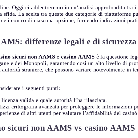
ine. Oggi ci addentreremo in un’analisi approfondita tra i
a sfida. La scelta tra queste due categorie di piattaforme pu
o e i contro di ciascuna opzione, fornendo indicazioni prati
MS: differenze legali e di sicurezza
asino sicuri non AAMS
e
casino AAMS
è la questione leg
ne e dei Monopoli, garantendo così un alto livello di protez
torità straniere, che possono variare notevolmente in term
siderare i seguenti punti:
licenza valida e quale autorità l’ha rilasciata.
lizzi crittografia avanzata per proteggere le informazioni pe
erienze di altri utenti per valutare l’affidabilità del casinò
ino sicuri non AAMS vs casino AAMS