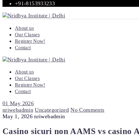
+91-8153933233
About us
Our Classes
Register Now!
Contact
About us
Our Classes
Register Now!
Contact
01
May 2026
nriwebadmin
Uncategorized
No Comments
May 1, 2026
nriwebadmin
Casino sicuri non AAMS vs casino 