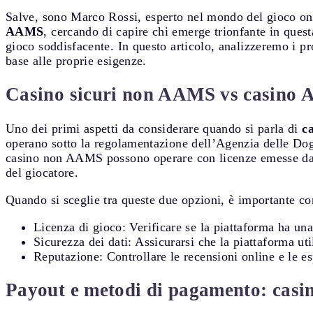
Salve, sono Marco Rossi, esperto nel mondo del gioco onl
AAMS
, cercando di capire chi emerge trionfante in quest
gioco soddisfacente. In questo articolo, analizzeremo i pr
base alle proprie esigenze.
Casino sicuri non AAMS vs casino AA
Uno dei primi aspetti da considerare quando si parla di
c
operano sotto la regolamentazione dell’Agenzia delle Doga
casino non AAMS possono operare con licenze emesse da au
del giocatore.
Quando si sceglie tra queste due opzioni, è importante con
Licenza di gioco: Verificare se la piattaforma ha una 
Sicurezza dei dati: Assicurarsi che la piattaforma uti
Reputazione: Controllare le recensioni online e le esp
Payout e metodi di pagamento: cas