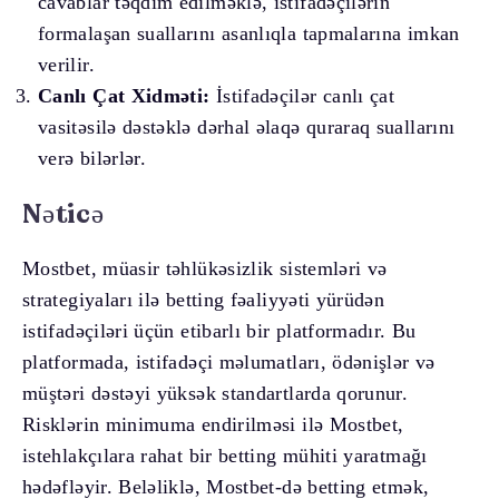
cavablar təqdim edilməklə, istifadəçilərin
formalaşan suallarını asanlıqla tapmalarına imkan
verilir.
Canlı Çat Xidməti:
İstifadəçilər canlı çat
vasitəsilə dəstəklə dərhal əlaqə quraraq suallarını
verə bilərlər.
Nəticə
Mostbet, müasir təhlükəsizlik sistemləri və
strategiyaları ilə betting fəaliyyəti yürüdən
istifadəçiləri üçün etibarlı bir platformadır. Bu
platformada, istifadəçi məlumatları, ödənişlər və
müştəri dəstəyi yüksək standartlarda qorunur.
Risklərin minimuma endirilməsi ilə Mostbet,
istehlakçılara rahat bir betting mühiti yaratmağı
hədəfləyir. Beləliklə, Mostbet-də betting etmək,