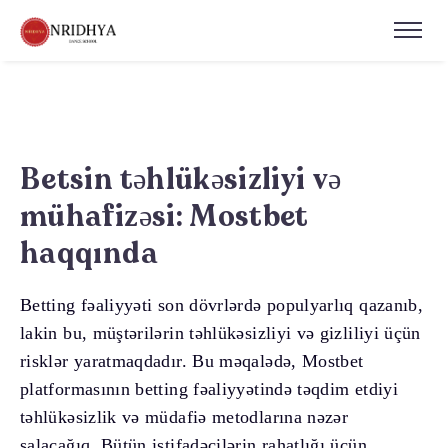
Betsin təhlükəsizliyi və
mühafizəsi: Mostbet
haqqında
Betting fəaliyyəti son dövrlərdə populyarlıq qazanıb,
lakin bu, müştərilərin təhlükəsizliyi və gizliliyi üçün
risklər yaratmaqdadır. Bu məqalədə, Mostbet
platformasının betting fəaliyyətində təqdim etdiyi
təhlükəsizlik və müdafiə metodlarına nəzər
salacağıq. Bütün istifadəçilərin rahatlığı üçün,