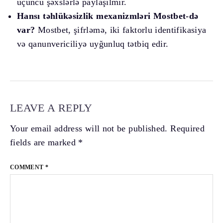
üçüncü şəxslərlə paylaşılmır.
Hansı təhlükəsizlik mexanizmləri Mostbet-də
var?
Mostbet, şifrləmə, iki faktorlu identifikasiya
və qanunvericiliyə uyğunluq tətbiq edir.
LEAVE A REPLY
Your email address will not be published.
Required
fields are marked
*
COMMENT
*