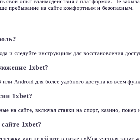
ь свой опыт взаимодействия с платформой. Не забыва
аше пребывание на сайте комфортным и безопасным.
роль?
ода и следуйте инструкциям для восстановления досту
ложение 1xbet?
 или Android для более удобного доступа ко всем фун
сии 1xbet?
е на сайте, включая ставки на спорт, казино, покер 
 сайте 1xbet?
ддержки или перейдите в раздел «Моя учетная запись» 