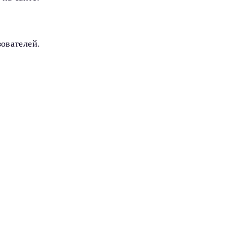
ователей.