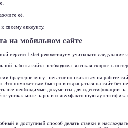
е.
ажмите её.
к своему аккаунту.
а на мобильном сайте
ной версии 1xbet рекомендуем учитывать следующие с
ьной работы сайта необходима высокая скорость интер
ии браузеров могут негативно сказаться на работе сай
»:
Это поможет вам быстро возвращаться на сайт без не
есть все необходимые документы для идентификации на
те уникальные пароли и двухфакторную аутентификац
добный и доступный способ делать ставки и наслаждат