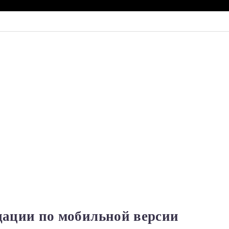
ндации по мобильной версии