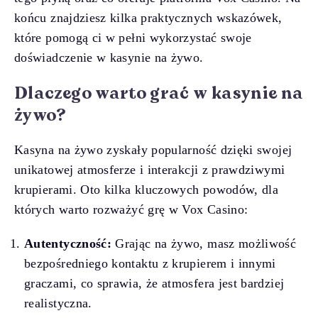
końcu znajdziesz kilka praktycznych wskazówek,
które pomogą ci w pełni wykorzystać swoje
doświadczenie w kasynie na żywo.
Dlaczego warto grać w kasynie na
żywo?
Kasyna na żywo zyskały popularność dzięki swojej
unikatowej atmosferze i interakcji z prawdziwymi
krupierami. Oto kilka kluczowych powodów, dla
których warto rozważyć grę w Vox Casino:
Autentyczność:
Grając na żywo, masz możliwość
bezpośredniego kontaktu z krupierem i innymi
graczami, co sprawia, że atmosfera jest bardziej
realistyczna.