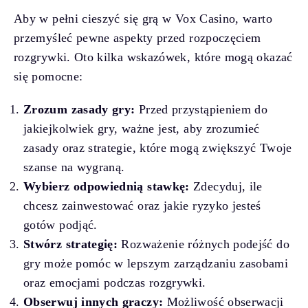
Aby w pełni cieszyć się grą w Vox Casino, warto
przemyśleć pewne aspekty przed rozpoczęciem
rozgrywki. Oto kilka wskazówek, które mogą okazać
się pomocne:
Zrozum zasady gry:
Przed przystąpieniem do
jakiejkolwiek gry, ważne jest, aby zrozumieć
zasady oraz strategie, które mogą zwiększyć Twoje
szanse na wygraną.
Wybierz odpowiednią stawkę:
Zdecyduj, ile
chcesz zainwestować oraz jakie ryzyko jesteś
gotów podjąć.
Stwórz strategię:
Rozważenie różnych podejść do
gry może pomóc w lepszym zarządzaniu zasobami
oraz emocjami podczas rozgrywki.
Obserwuj innych graczy:
Możliwość obserwacji