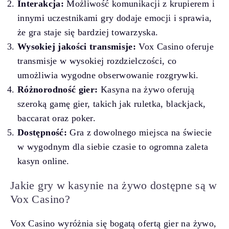
Interakcja:
Możliwość komunikacji z krupierem i
innymi uczestnikami gry dodaje emocji i sprawia,
że gra staje się bardziej towarzyska.
Wysokiej jakości transmisje:
Vox Casino oferuje
transmisje w wysokiej rozdzielczości, co
umożliwia wygodne obserwowanie rozgrywki.
Różnorodność gier:
Kasyna na żywo oferują
szeroką gamę gier, takich jak ruletka, blackjack,
baccarat oraz poker.
Dostępność:
Gra z dowolnego miejsca na świecie
w wygodnym dla siebie czasie to ogromna zaleta
kasyn online.
Jakie gry w kasynie na żywo dostępne są w
Vox Casino?
Vox Casino wyróżnia się bogatą ofertą gier na żywo,