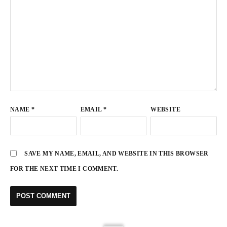
NAME
*
EMAIL
*
WEBSITE
SAVE MY NAME, EMAIL, AND WEBSITE IN THIS BROWSER
FOR THE NEXT TIME I COMMENT.