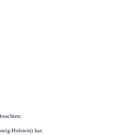
 beachten:
swig-Holstein) hat.