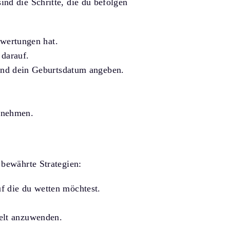
nd die Schritte, die du befolgen
ewertungen hat.
 darauf.
und dein Geburtsdatum angeben.
unehmen.
 bewährte Strategien:
uf die du wetten möchtest.
ielt anzuwenden.