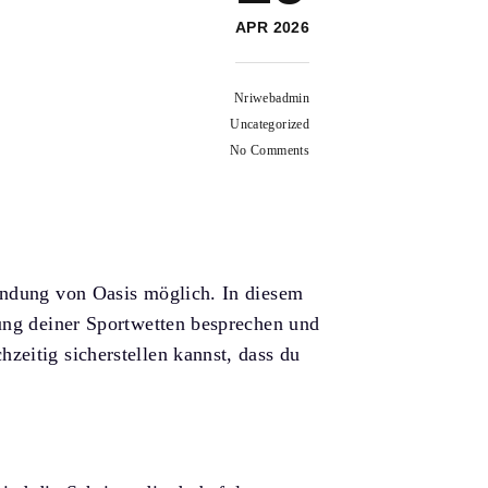
APR 2026
Nriwebadmin
Uncategorized
No Comments
wendung von Oasis möglich. In diesem
rung deiner Sportwetten besprechen und
zeitig sicherstellen kannst, dass du