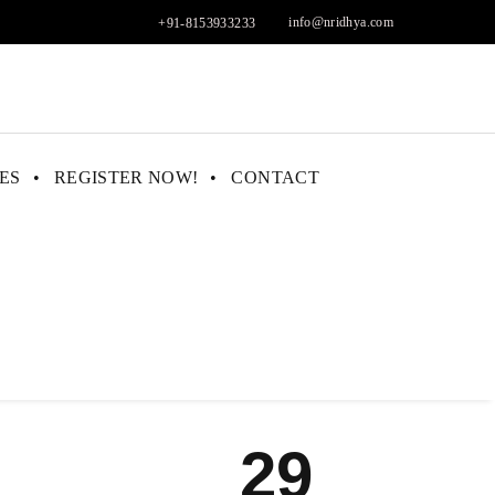
info@nridhya.com
+91-8153933233
ES
REGISTER NOW!
CONTACT
29