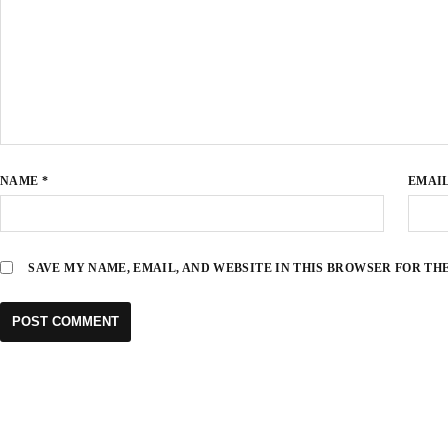
NAME
*
EMAI
SAVE MY NAME, EMAIL, AND WEBSITE IN THIS BROWSER FOR TH