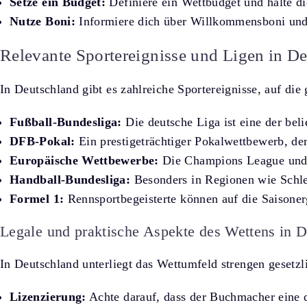
Setze ein Budget:
Definiere ein Wettbudget und halte dic
Nutze Boni:
Informiere dich über Willkommensboni und 
Relevante Sportereignisse und Ligen in D
In Deutschland gibt es zahlreiche Sportereignisse, auf die
Fußball-Bundesliga:
Die deutsche Liga ist eine der beli
DFB-Pokal:
Ein prestigeträchtiger Pokalwettbewerb, de
Europäische Wettbewerbe:
Die Champions League und d
Handball-Bundesliga:
Besonders in Regionen wie Schle
Formel 1:
Rennsportbegeisterte können auf die Saisoner
Legale und praktische Aspekte des Wettens in 
In Deutschland unterliegt das Wettumfeld strengen gesetzl
Lizenzierung:
Achte darauf, dass der Buchmacher eine d