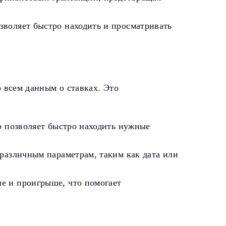
воляет быстро находить и просматривать
 всем данным о ставках. Это
о позволяет быстро находить нужные
различным параметрам, таким как дата или
е и проигрыше, что помогает