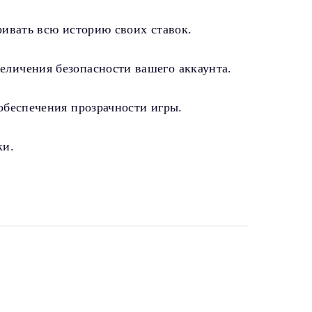
ривать всю историю своих ставок.
личения безопасности вашего аккаунта.
обеспечения прозрачности игры.
ки.