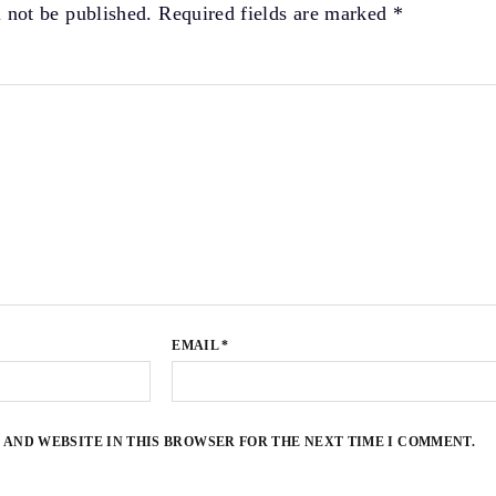
 not be published.
Required fields are marked
*
EMAIL
*
 AND WEBSITE IN THIS BROWSER FOR THE NEXT TIME I COMMENT.