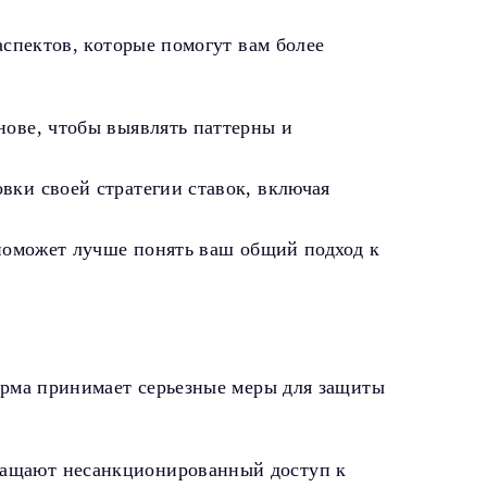
спектов, которые помогут вам более
ове, чтобы выявлять паттерны и
ки своей стратегии ставок, включая
поможет лучше понять ваш общий подход к
рма принимает серьезные меры для защиты
ащают несанкционированный доступ к