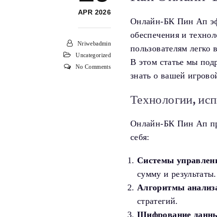
APR 2026
Онлайн-БК Пин Ап эф
обеспечения и технол
Nriwebadmin
пользователям легко 
Uncategorized
В этом статье мы под
No Comments
знать о вашей игрово
Технологии, ис
Онлайн-БК Пин Ап при
себя:
Системы управлен
сумму и результаты.
Алгоритмы анализ
стратегий.
Шифрование данн